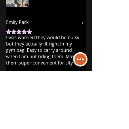
Emily Park
Mit 5 von 5 Sternen bewertet.
I was worried they would be bulky
but they actually fit right in my
gym bag. Easy to carry around
when I am not riding them. Makes
them super convenient for city
life.
James Wilson
Mit 5 von 5 Sternen bewertet.
Ordered on a Tuesday and it