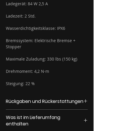
Ladegerät: 84 W 2,5 A
Ladezeit: 2 Std.
Wasserdichtigkeitsklasse: IPX6
Bremssystem: Elektrische Bremse +
Stopper
Maximale Zuladung: 330 lbs (150 kg)
Drehmoment: 4,2 N·m
Steigung: 22 %
Rückgaben und Rückerstattungen
*Sie können Ihre Bestellung stornieren
Was ist im Lieferumfang
und erhalten nur dann eine
enthalten
Rückerstattung, wenn die Produkte noch
nicht versandt wurden.