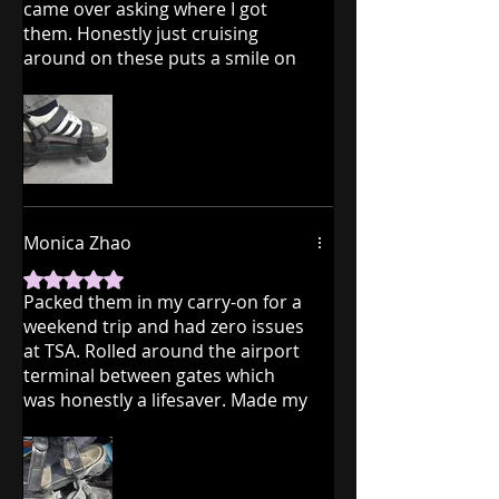
came over asking where I got
them. Honestly just cruising
around on these puts a smile on
my face every time. Way more fun
than I expected.
Monica Zhao
Mit 5 von 5 Sternen bewertet.
Packed them in my carry-on for a
weekend trip and had zero issues
at TSA. Rolled around the airport
terminal between gates which
was honestly a lifesaver. Made my
whole trip way more fun.