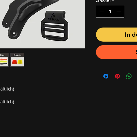
Anzahl
*
In 
ältlich)
ltlich)