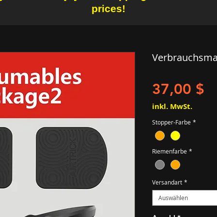
prices!
Verbrauchsmat
Pr
37,00 $
inkl. MwSt.
Stopper-Farbe
*
Riemenfarbe
*
Versandart
*
Auswählen