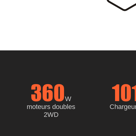
360
10
W
moteurs doubles
Chargeur
2WD