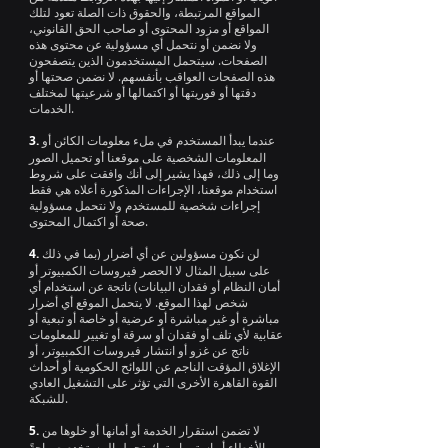
المواقع المرتبطة، والحقوق ذات الصلة تعود لتلك
المواقع أو مزود المحتوى أو صاحب الحق القانوني،
ولا نضمن أو نتحمل أي مسؤولية عن محتوى هذه
الصفحات. سيتحمل المستخدمون الذين يتصفحون
هذه الصفحات العواقب بأنفسهم. لا نضمن صحتها أو
دقتها أو فوريتها أو اكتمالها أو شرعيتها لمختلف
الخدمات.
عندما يبدأ المستخدم في ملء معلومات الكائن أو
3.
المعلومات الشخصية على موقعنا أو تحميل الصور
وما إلى ذلك، فهذا يشير إلى أنك وافقت على شروط
استخدام موقعنا، الإجراءات المذكورة أعلاه هي فقط
إجراءات شخصية للمستخدم ولا نتحمل مسؤولية
صحة أو اكتمال المحتوى.
لن نكون مسؤولين عن أي أضرار (بما في ذلك
4.
على سبيل المثال لا الحصر فيروسات الكمبيوتر أو
أمان النظام أو فقدان البيانات) ناتجة عن استخدام أي
شخص لهذا الموقع. لا يتحمل الموقع أي أضرار
مباشرة أو غير مباشرة أو عرضية أو خاصة أو تبعية أو
عقابية لأي تلف أو فقدان أو سرقة أو تغيير للمعلومات
ناتج عن غزو أو انتشار فيروسات الكمبيوتر، أو
الإغلاق المؤقت الناجم عن اللوائح الحكومية أو أحداث
القوة القاهرة الأخرى التي تؤثر على التشغيل العادي
للشبكة.
لا تضمن استقرار الخدمة أو أمانها أو خلوها من
5.
الأخطاء أو استمراريتها؛ يتحمل المستخدم صراحةً