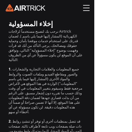
إخلاء المسؤولية
نرحب بك لتصبح مستخدماً لزلاجات Airtrick
الكهربائية (المشار إليها فيما يلي باسم ). لضمان
قدرتك على استخدام خدمات موقعنا بأمان وحماية
حقوقك ومصالحك، يرجى التأكد من أنك قد قرأت
وفهمت بوضوح "إخلاء المسؤولية" التالي، وتوافق
على أن الموقع لن يكون مسؤولاً عن أي من الظروف
التالية:
جميع المعلومات والعلامات التجارية والشعارات
1.
والصور ومقاطع الفيديو وملفات الصوت والروابط
والمواد الأخرى (المشار إليها فيما يلي باسم
"المعلومات") الواردة في هذا الموقع هي لأغراض
مرجعية فقط وسيقوم بتغيير المعلومات في أي وقت
وذلك حسب ما تقرره دون إشعار مسبق. على الرغم
من أن بذلت قصارى جهدها لضمان دقة المعلومات
على هذا الموقع، إلا أنها لا تضمن صراحةً أو ضمناً أن
هذه المعلومات دقيقة. لن تكون مسؤولة عن أي
أخطاء أو سهو.
قد تتصل بمنظمات أخرى أو توفر أو تنشئ روابط
2.
ذات صلة بصفحات ويب تابعة لأطراف ثالثة. صفحات
الويب أو المواد المشار إليها بهذه الروابط مقدمة من