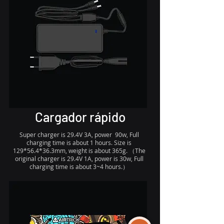
Cargador rápido
Super charger is 29.4V 3A, power 90w, Full
charging time is about 1 hours. Size is
129*56.4*36.3mm, weight is about 365g. （The
original charger is 29.4V 1A, power is 30w, Full
charging time is about 3~4 hours.）