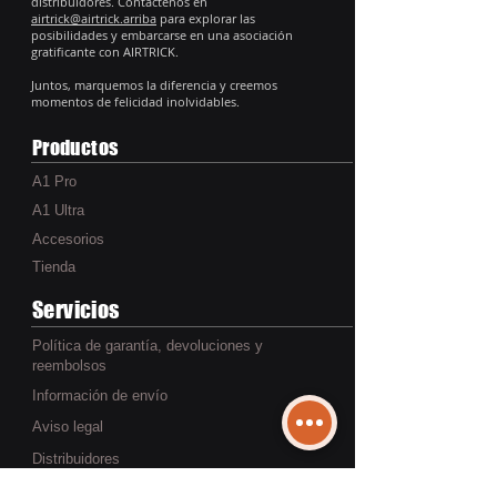
distribuidores. Contáctenos en
airtrick@airtrick.arriba
para explorar las
posibilidades y embarcarse en una asociación
gratificante con AIRTRICK.
Juntos, marquemos la diferencia y creemos
momentos de felicidad inolvidables.
Productos
A1 Pro
A1 Ultra
Accesorios
Tienda
Servicios
Política de garantía, devoluciones y
reembolsos
Información de envío
Aviso legal
Distribuidores
Sobre nosotros