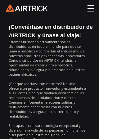
¡Conviértase en distribuidor de
AIRTRICK y únase al viaje!
Estamos buscando activamente socios
distribuidores en todo el mundo para que se
unan a nosotros y compartan el entusiasmo de
nuestros productos y experiencias innovadores.
Como distribuidor de AIRTRICK, tendrás la
oportunidad de crecer junto a nosotros,
difundiendo la alegría y la emoción de nuestros
patines eléctricos.
¿Por qué asociarse con nosotros? No sólo
ofrecerá un producto innovador y estimulante a
sus clientes, sino que también disfrutará de las
recompensas de la colaboración y el éxito.
Creemos en fomentar relaciones sólidas y
mutuamente beneficiosas con nuestros
distribuidores, asegurando su crecimiento y
rentabilidad.
Si le apasiona llevar tecnología excepcional y
diversión a la vida de las personas, lo invitamos
a ser parte de nuestra red global de