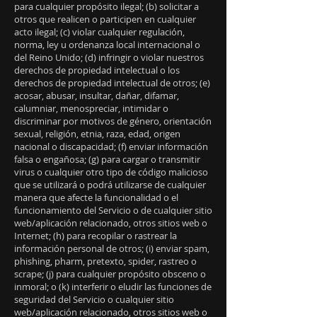
para cualquier propósito ilegal; (b) solicitar a
otros que realicen o participen en cualquier
acto ilegal; (c) violar cualquier regulación,
norma, ley u ordenanza local internacional o
del Reino Unido; (d) infringir o violar nuestros
derechos de propiedad intelectual o los
derechos de propiedad intelectual de otros; (e)
acosar, abusar, insultar, dañar, difamar,
calumniar, menospreciar, intimidar o
discriminar por motivos de género, orientación
sexual, religión, etnia, raza, edad, origen
nacional o discapacidad; (f) enviar información
falsa o engañosa; (g) para cargar o transmitir
virus o cualquier otro tipo de código malicioso
que se utilizará o podrá utilizarse de cualquier
manera que afecte la funcionalidad o el
funcionamiento del Servicio o de cualquier sitio
web/aplicación relacionado, otros sitios web o
Internet; (h) para recopilar o rastrear la
información personal de otros; (i) enviar spam,
phishing, pharm, pretexto, spider, rastreo o
scrape; (j) para cualquier propósito obsceno o
inmoral; o (k) interferir o eludir las funciones de
seguridad del Servicio o cualquier sitio
web/aplicación relacionado, otros sitios web o