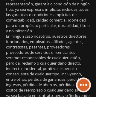
representación, garantía o condición de ningún
tipo, ya sea expresa o implícita, incluidas todas
las garantías o condiciones implícitas de
comerciabilidad, calidad comercial, idoneidad
para un propósito particular, durabilidad, título
y no infracción.
En ningún caso nosotros, nuestros directores,
funcionarios, empleados, afiliados, agentes,
contratistas, pasantes, proveedores,
proveedores de servicios o licenciantes
seremos responsables de cualquier lesión,
pérdida, reclamo o cualquier daño directo,
indirecto, incidental, punitivo, especial o
consecuente de cualquier tipo, incluyendo,
entre otros, pérdida de ganancias, pérdida de
ingresos, pérdida de ahorros, pérdida de datos,
costos de reemplazo o cualquier daño similar,
ya sea basado en contrato, agravio (incluyendo
negligencia), responsabilidad estricta o de lo
contrario, que surja de su uso de cualquiera de
los servicios o cualquier producto adquirido
utilizando el servicio, o por cualquier otro
reclamo relacionado de alguna manera con su
uso del servicio o cualquier producto, incluido,
entre otros, cualquier er errores u omisiones